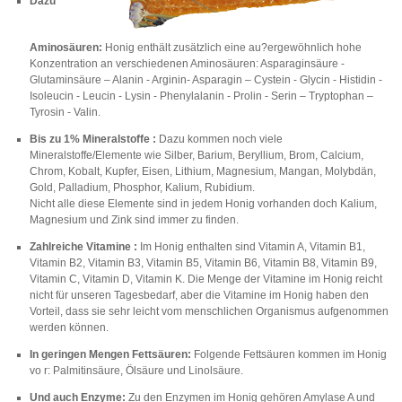
Dazu
Aminosäuren:
Honig enthält zusätzlich eine au?ergewöhnlich hohe
Konzentration an verschiedenen Aminosäuren: Asparaginsäure -
Glutaminsäure – Alanin - Arginin- Asparagin – Cystein - Glycin - Histidin -
Isoleucin - Leucin - Lysin - Phenylalanin - Prolin - Serin – Tryptophan –
Tyrosin - Valin.
Bis zu 1% Mineralstoffe :
Dazu kommen noch viele
Mineralstoffe/Elemente wie Silber, Barium, Beryllium, Brom, Calcium,
Chrom, Kobalt, Kupfer, Eisen, Lithium, Magnesium, Mangan, Molybdän,
Gold, Palladium, Phosphor, Kalium, Rubidium.
Nicht alle diese Elemente sind in jedem Honig vorhanden doch Kalium,
Magnesium und Zink sind immer zu finden.
Zahlreiche Vitamine :
Im Honig enthalten sind Vitamin A, Vitamin B1,
Vitamin B2, Vitamin B3, Vitamin B5, Vitamin B6, Vitamin B8, Vitamin B9,
Vitamin C, Vitamin D, Vitamin K. Die Menge der Vitamine im Honig reicht
nicht für unseren Tagesbedarf, aber die Vitamine im Honig haben den
Vorteil, dass sie sehr leicht vom menschlichen Organismus aufgenommen
werden können.
In geringen Mengen Fettsäuren:
Folgende Fettsäuren kommen im Honig
vo r: Palmitinsäure, Ölsäure und Linolsäure.
Und auch Enzyme:
Zu den Enzymen im Honig gehören Amylase A und