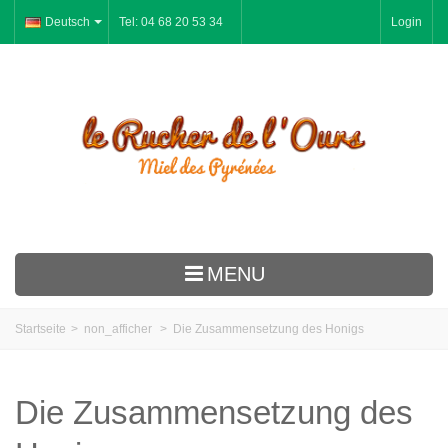
Deutsch
Tel: 04 68 20 53 34
Login
MENU
Le Rucher
Startseite
>
non_afficher
>
Die Zusammensetzung des Honigs
Bienenhonig
Honigkuchen
Die Zusammensetzung des
Gelee Royale Pollen Propolis