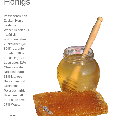
Honigs
Bonbons Geschenkideen
Im Wesentlichen
Imkerei
Zucker: Honig
besteht im
Rezepte
Wesentlichen aus
natürlich
vorkommenden
Zuckerarten (78-
80%), darunter
ungefähr 38%
Fruktose (oder
Levulose), 31%
Glukose (oder
Dextrose) und
31% Maltose,
Saccarose und
zahlreiche
Polysaccharide.
Honig enthält
aber auch etwa
17% Wasser.