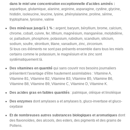
dans le miel une concentration exceptionnelle d'acides aminés :
aspartique, glutamique, alanine, arginine, asparagine, cystine, glycine,
histidin, isoleucine, leucine, lysine, phénylalanine, proline, sérine,
tryptophane, tyrosine, valine
Des minéraux jusqu'à 1 % :
argent, baryum, béryllium, brome, calcium,
chrome, cobalt, cuivre, fer, lithium, magnésium, manganèse, molybdène,
or, palladium, phosphore, potassium, rubidium, scandium, silicium,
sodium, soufre, strontium, titane, vanadium, zinc, zirconium.
Si tous ces éléments ne sont pas présents ensemble dans tous les miels
certains comme le potassium, le magnésium et le zinc sont
systématiquement là.
Des vitamines en quantité
qui sans couvrir nos besoins journaliers
présentent l'avantage d'être hautement assimilables : Vitamine A,
Vitamine B1, Vitamine B2, Vitamine B3, Vitamine B5, Vitamine B6,
Vitamine B8, Vitamine B9, Vitamine C, Vitamine D, Vitamine K.
Des acides gras en faibles quantités
: palmique, oléique et linoléique
Des enzymes
dont amylases a et amylases b, gluco-invertase et gluco-
oxydase
Et de nombreuses autres substances biologiques et aromatiques
dont
des flavonoïdes, des alcools, des esters, des pigments et des grains de
Pollens.