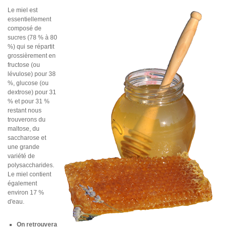
Le miel est
Douceurs et Coffrets Cadeaux
essentiellement
composé de
Miel et Apiculture
sucres (78 % à 80
%) qui se répartit
Recettes
grossièrement en
fructose (ou
lévulose) pour 38
%, glucose (ou
dextrose) pour 31
% et pour 31 %
restant nous
trouverons du
maltose, du
saccharose et
une grande
variété de
polysaccharides.
Le miel contient
également
environ 17 %
d'eau.
On retrouvera