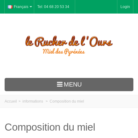
Français
Tel: 04 68 20 53 34
Login
MENU
Le Rucher
Accueil
>
informations
>
Composition du miel
Miel
Pain d'épices
Composition du miel
Gelée Royale Pollen Propolis