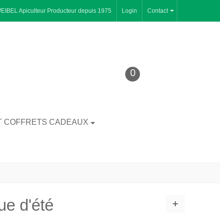
WEIBEL Apiculteur Producteur depuis 1975
Login
Contact
0
T COFFRETS CADEAUX
ue d'été