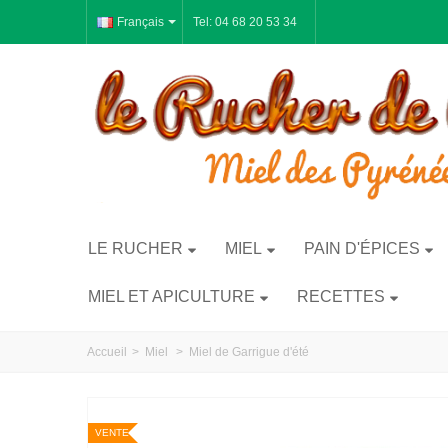
Français
Tel: 04 68 20 53 34
LE RUCHER
MIEL
PAIN D'ÉPICES
MIEL ET APICULTURE
RECETTES
Accueil
>
Miel
>
Miel de Garrigue d'été
VENTE