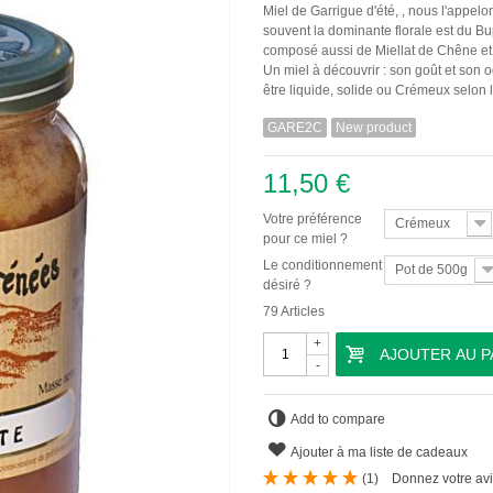
Miel de Garrigue d'été, , nous l'appel
souvent la dominante florale est du Bu
composé aussi de Miellat de Chêne et 
Un miel à découvrir : son goût et son 
être liquide, solide ou Crémeux selon 
GARE2C
New product
11,50 €
Votre préférence
Crémeux
pour ce miel ?
Le conditionnement
Pot de 500g
désiré ?
79
Articles
+
AJOUTER AU P
-
Add to compare
Ajouter à ma liste de cadeaux
(
1
)
Donnez votre av