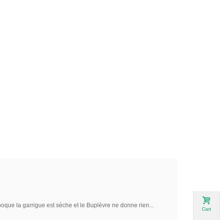
époque la garrigue est sèche et le Buplèvre ne donne rien...
Cart