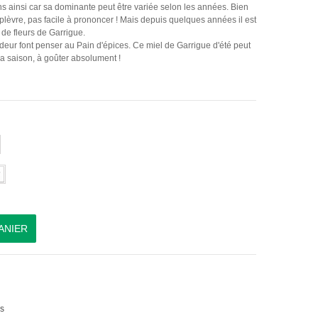
ons ainsi car sa dominante peut être variée selon les années. Bien
plèvre, pas facile à prononcer ! Mais depuis quelques années il est
de fleurs de Garrigue.
odeur font penser au Pain d'épices. Ce miel de Garrigue d'été peut
la saison, à goûter absolument !
ANIER
is