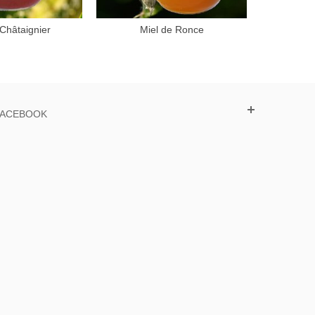
 Châtaignier
Miel de Ronce
ter au panier
Ajouter au panier
FACEBOOK