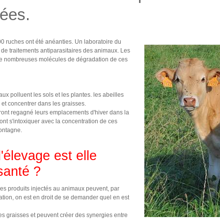
nées.
00 ruches ont été anéanties. Un laboratoire du
de traitements antiparasitaires des animaux. Les
e de nombreuses molécules de dégradation de ces
 polluent les sols et les plantes. les abeilles
 et concentrer dans les graisses.
auront regagné leurs emplacements d'hiver dans la
vont s'intoxiquer avec la concentration de ces
montagne.
élevage est elle
santé ?
ces produits injectés au animaux peuvent, par
ation, on est en droit de se demander quel en est
s graisses et peuvent créer des synergies entre