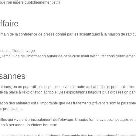
e que l'on ingère quotidiennement et la
ffaire
ain de la conférence de presse donné par les scientifiques à la maison de l'apiculture
s de la filière élevage.
, l'amplitude de l'information autour de cette crise avait fait chuter considérablem
ysannes
atoues, on ne pourrait les suspecter de vouloir nuire aux abeilles et pourtant ils f
édé sa place à l'exploitation agricole. Des exploitations toujours plus grosses on p
ation des animaux est si importante que des traitements préventifs sont le plus sou
es productions.
les qui vivaient principalement de l'élevage. Chaque ferme avait son potager, son po
en à personne. Ils étaient heureux.
exploitants par village qui se partagent l'ensemble des terres abandonnées par les