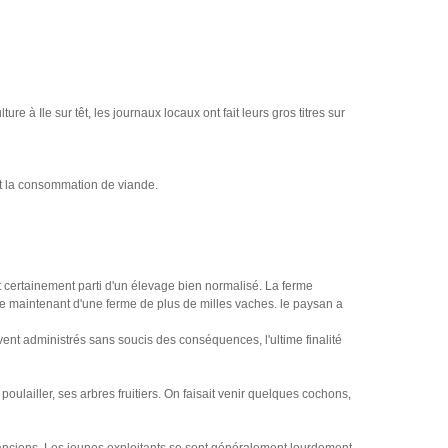
 à Ile sur têt, les journaux locaux ont fait leurs gros titres sur
ent la consommation de viande.
ont certainement parti d'un élevage bien normalisé. La ferme
arle maintenant d'une ferme de plus de milles vaches. le paysan a
vent administrés sans soucis des conséquences, l'ultime finalité
ulailler, ses arbres fruitiers. On faisait venir quelques cochons,
 anciens. Les jeunes exploitants se sont généralement lourdement