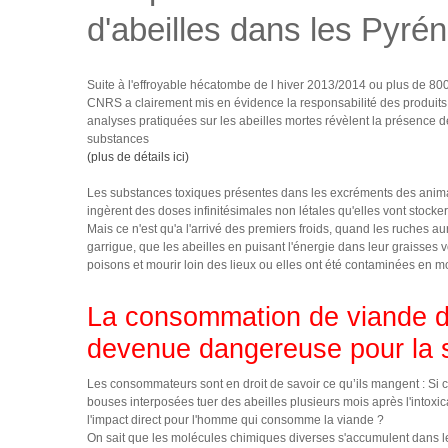
d'abeilles dans les Pyré
Suite à l'effroyable hécatombe de l hiver 2013/2014 ou plus de 80
CNRS a clairement mis en évidence la responsabilité des produits 
analyses pratiquées sur les abeilles mortes révèlent la présenc
substances
(plus de détails ici)
Les substances toxiques présentes dans les excréments des animaux
ingèrent des doses infinitésimales non létales qu'elles vont stocker
Mais ce n'est qu'a l'arrivé des premiers froids, quand les ruches 
garrigue, que les abeilles en puisant l'énergie dans leur graisses 
poisons et mourir loin des lieux ou elles ont été contaminées en 
La consommation de viande d'
devenue dangereuse pour la 
Les consommateurs sont en droit de savoir ce qu’ils mangent : Si 
bouses interposées tuer des abeilles plusieurs mois après l'intoxic
l'impact direct pour l'homme qui consomme la viande ?
On sait que les molécules chimiques diverses s'accumulent dans le