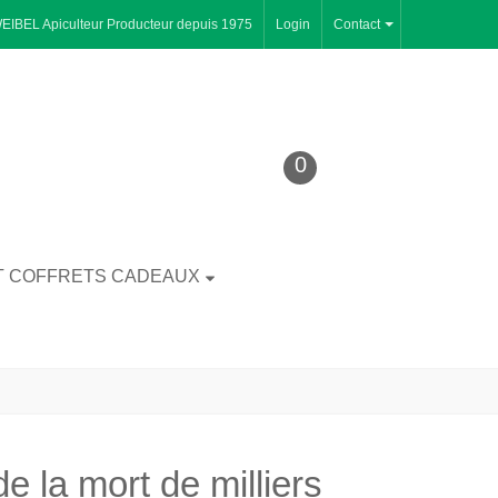
WEIBEL Apiculteur Producteur depuis 1975
Login
Contact
0
T COFFRETS CADEAUX
 la mort de milliers