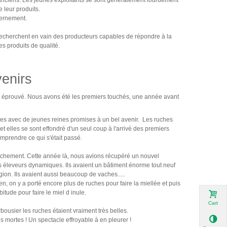
 leur produits.
cernement.
s recherchent en vain des producteurs capables de répondre à la
 produits de qualité.
enirs
 éprouvé. Nous avons été les premiers touchés, une année avant
es avec de jeunes reines promises à un bel avenir. Les ruches
 et elles se sont effondré d'un seul coup à l'arrivé des premiers
mprendre ce qui s'était passé.
rochement. Cette année là, nous avions récupéré un nouvel
 éleveurs dynamiques. Ils avaient un bâtiment énorme tout neuf
gion. Ils avaient aussi beaucoup de vaches.....
, on y a porté encore plus de ruches pour faire la miellée et puis
tude pour faire le miel d inule.
Cart
Arbousier les ruches étaient vraiment très belles.
s mortes ! Un spectacle effroyable à en pleurer !