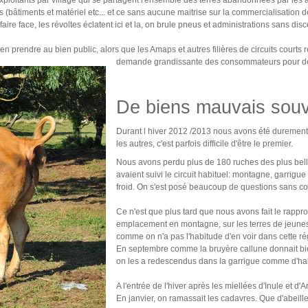
bâtiments et matériel etc... et ce sans aucune maitrise sur la commercialisation de
ire face, les révoltes éclatent ici et la, on brule pneus et administrations sans dis
en prendre au bien public, alors que les Amaps et autres filières de circuits court
demande grandissante des consommateurs pour des
De biens mauvais souv
Durant l hiver 2012 /2013 nous avons été durement
les autres, c'est parfois difficile d'être le premier.
Nous avons perdu plus de 180 ruches des plus bell
avaient suivi le circuit habituel: montagne, garrigue
froid. On s'est posé beaucoup de questions sans co
Ce n'est que plus tard que nous avons fait le rapp
emplacement en montagne, sur les terres de jeunes
comme on n'a pas l'habitude d'en voir dans cette ré
En septembre comme la bruyère callune donnait bien
on les a redescendus dans la garrigue comme d'habi
A l'entrée de l'hiver après les miellées d'Inule et d'
En janvier, on ramassait les cadavres. Que d'abeille