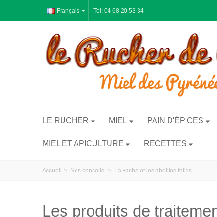
Français
Tel: 04 68 20 53 34
LE RUCHER
MIEL
PAIN D'ÉPICES
MIEL ET APICULTURE
RECETTES
Accueil
>
Nos conseils
>
La vache et les abeilles folles
Les produits de traiteme