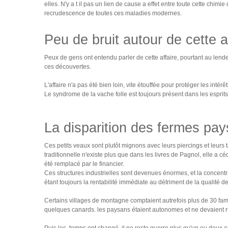
elles. N'y a t il pas un lien de cause a effet entre toute cette chimi
recrudescence de toutes ces maladies modernes.
Peu de bruit autour de cette a
Peux de gens ont entendu parler de cette affaire, pourtant au lendem
ces découvertes.
L'affaire n'a pas été bien loin, vite étouffée pour protéger les intérêt
Le syndrome de la vache folle est toujours présent dans les esprits
La disparition des fermes pa
Ces petits veaux sont plutôt mignons avec leurs piercings et leurs t
traditionnelle n'existe plus que dans les livres de Pagnol, elle a c
été remplacé par le financier.
Ces structures industrielles sont devenues énormes, et la concentr
étant toujours la rentabilité immédiate au détriment de la qualité d
Certains villages de montagne comptaient autrefois plus de 30 famil
quelques canards. les paysans étaient autonomes et ne devaient ri
Puis les temps ont changé, il ne reste guerre plus qu'un ou deux 