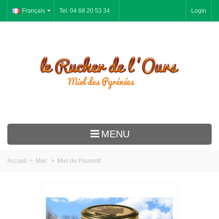
Français
Tel: 04 68 20 53 34
Login
MENU
Le Rucher
Accueil
>
Miel
>
Miel de Pissenlit
Miel
Pain d'épices
Gelée Royale Pollen Propolis