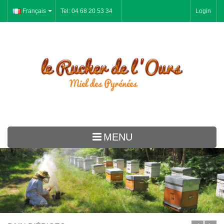
Français
Tel: 04 68 20 53 34
Login
MENU
Le Rucher
Miel
Pain d'épices
Gelée Royale Pollen Propolis