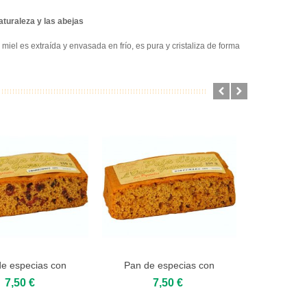
aturaleza y las abejas
iel es extraída y envasada en frío, es pura y cristaliza de forma
e especias con
Pan de especias con
Pan de esp
to cart
Add to cart
Add to 
Arándanos
jengibre...
7,50 €
7,50 €
7