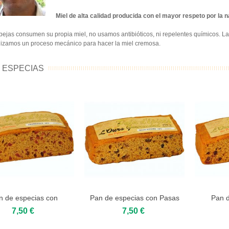
Miel de alta calidad producida con el mayor respeto por la n
ejas consumen su propia miel, no usamos antibióticos, ni repelentes químicos. La m
el en Panal
tilizamos un proceso mecánico para hacer la miel cremosa.
,00 €
 ESPECIAS
len Fresco de Cistus
,50 €
len Fresco de Castaño
,50 €
el de Dorycnium
,00 €
n de especias con
Pan de especias con Pasas
Pan d
dd to cart
Add to cart
Add 
frambuesas
y Ron
7,50 €
7,50 €