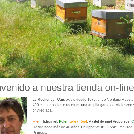
venido a nuestra tienda on-line
Le Rucher de l'Ours
existe desde 1975, entre Montaña y costa 
400 colmenas, les ofrecemos
una amplia gama de Mieles
con
privilegiada.
Miel
,
Hidromiel
,
Polen
Jalea Real
,
Pastel de miel
Propóleos
.
C
Desde hace más de 40 años, Philippe WEIBEL Apicultor Product
Pirineos.