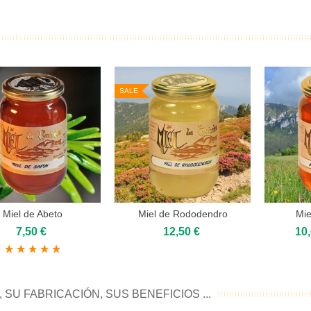
SALE
Miel de Abeto
Miel de Rododendro
Mie
dd to cart
Add to cart
Add 
7,50 €
12,50 €
10
, SU FABRICACIÓN, SUS BENEFICIOS ...