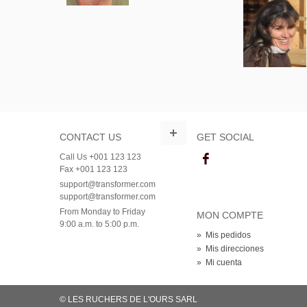
CONTACT US
GET SOCIAL
Call Us +001 123 123
Fax +001 123 123
support@transformer.com
support@transformer.com
From Monday to Friday
MON COMPTE
9:00 a.m. to 5:00 p.m.
»
Mis pedidos
»
Mis direcciones
»
Mi cuenta
© LES RUCHERS DE L'OURS SARL