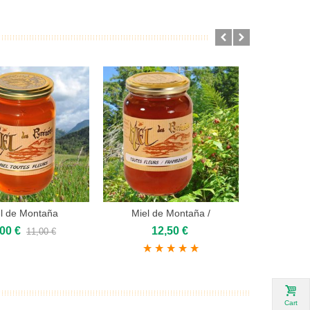
SALE
l de Montaña
Miel de Montaña /
Miel 
to cart
Add to cart
Vie
Frambueso
,00 €
12,50 €
1
11,00 €
Cart