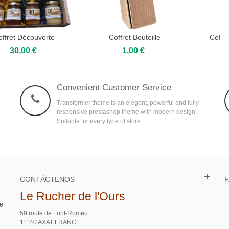
offret Découverte
Coffret Bouteille
Coffre
dd to cart
Add to cart
Add 
30,00 €
1,00 €
Convenient Customer Service
Transformer theme is an elegant, powerful and fully
responsive prestashop theme with modern design.
Suitable for every type of store.
CONTÁCTENOS
Le Rucher de l'Ours
te
59 route de Font-Romeu
11140 AXAT FRANCE