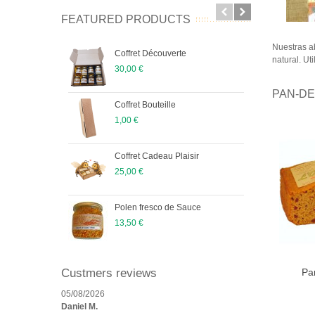
FEATURED PRODUCTS
Nuestras ab
Coffret Découverte
Mi
natural. U
30,00 €
10
PAN-DE
Coffret Bouteille
Po
1,00 €
13
Coffret Cadeau Plaisir
Po
25,00 €
13
Polen fresco de Sauce
Mi
13,50 €
11
Custmers reviews
Pa
A
05/08/2026
Daniel M.