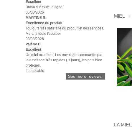
Excellent
Bravo sur toute la ligne
05/08/2026
MIEL
MARTINE R.
Excellence du produit
Toujours très satisfaite du produit et des services.
Merci à toute l'équipe.
03/08/2026
Valérie B.
Excellent
Un miel excellent. Les envois de commande par
internet sont très rapides ( 3 jours), les pots bien
protégés.
Impeccable
See more reviews
A
LA MIEL