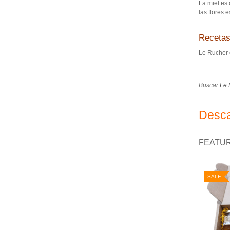
La miel es 
las flores 
Recetas
Le Rucher 
Buscar
Le 
Desca
FEATU
SALE