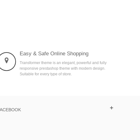
t Cadeau Plaisir
Polen fresco de Sauce
Miel
to cart
View
Vie
25,00 €
13,50 €
1
Easy & Safe Online Shopping
Transformer theme is an elegant, powerful and fully
responsive prestashop theme with modern design.
Suitable for every type of store.
FACEBOOK