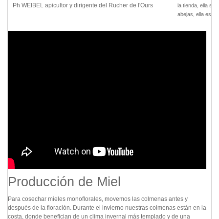
Ph WEIBEL apicultor y dirigente del Rucher de l'Ours
la tienda, ella so
abejas, ella esta
Producción de Miel
Para cosechar mieles monoflorales, movemos las colmenas antes y
después de la floración. Durante el invierno nuestras colmenas están en la
costa, donde benefician de un clima invernal más templado y de una