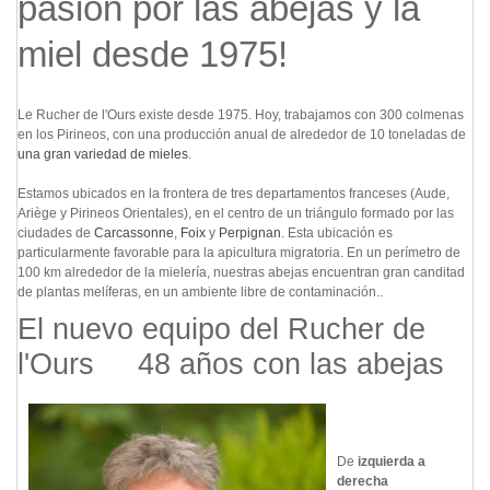
pasión por las abejas y la
Dulces y cajas de regalo
miel desde 1975!
Miel y Apicultura
Recetas
Le Rucher de l'Ours existe desde 1975. Hoy, trabajamos con 300 colmenas
en los Pirineos, con una producción anual de alrededor de 10 toneladas de
una gran variedad de mieles
.
Estamos ubicados en la frontera de tres departamentos franceses (Aude,
Ariège y Pirineos Orientales), en el centro de un triángulo formado por las
ciudades de
Carcassonne
,
Foix
y
Perpignan
. Esta ubicación es
particularmente favorable para la apicultura migratoria. En un perímetro de
100 km alrededor de la mielería, nuestras abejas encuentran gran canditad
de plantas melíferas, en un ambiente libre de contaminación..
El nuevo equipo del Rucher de
l'Ours 48 años con las abejas
De
izquierda a
derecha