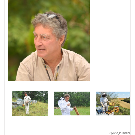
Sylvie,la secretar