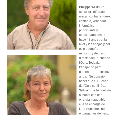
Philippe WEIBEL:
apicultor, fotógrafo,
mecánico, barrendero,
contable, vendedor,
informático
principiante y
apasionado desde
hace 48 años por la
miel y las abejas y por
este pequeño
negocio, y de paso
director del Rucher de
l'Ours. Todavía
trabajando pero
punteado...... a los 66
años... Su obsesión:
hacer que el Rucher
de l'Ours continúe....
Sylvie:
Fue bendecida
al nacer con una
energía inagotable,
ella se encarga de
todo y nosotros nos
encargamos del resto,