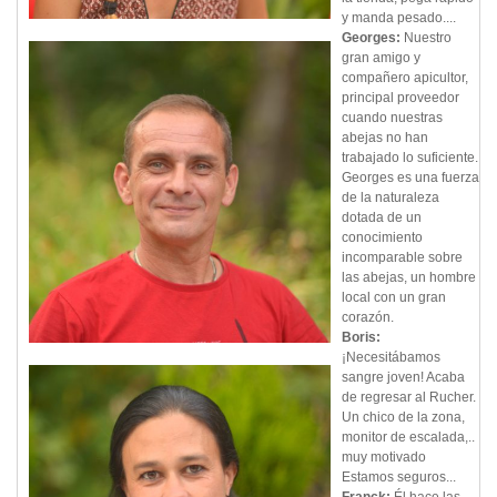
y manda pesado....
Georges:
Nuestro
gran amigo y
compañero apicultor,
principal proveedor
cuando nuestras
abejas no han
trabajado lo suficiente.
Georges es una fuerza
de la naturaleza
dotada de un
conocimiento
incomparable sobre
las abejas, un hombre
local con un gran
corazón.
Boris:
¡Necesitábamos
sangre joven! Acaba
de regresar al Rucher.
Un chico de la zona,
monitor de escalada,..
muy motivado
Estamos seguros...