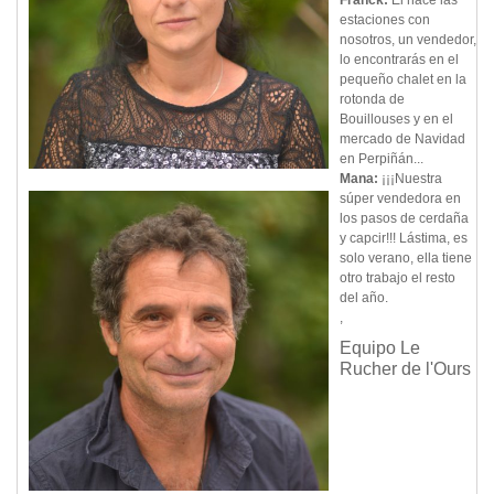
Franck:
Él hace las
estaciones con
nosotros, un vendedor,
lo encontrarás en el
pequeño chalet en la
rotonda de
Bouillouses y en el
mercado de Navidad
en Perpiñán...
Mana:
¡¡¡Nuestra
súper vendedora en
los pasos de cerdaña
y capcir!!! Lástima, es
solo verano, ella tiene
otro trabajo el resto
del año.
,
Equipo Le
Rucher de l'Ours