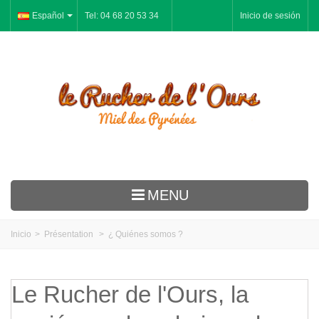
Español
Tel: 04 68 20 53 34
Inicio de sesión
MENU
Le Rucher
Inicio
>
Présentation
>
¿ Quiénes somos ?
Miel
Pan-de Especias
Le Rucher de l'Ours, la
Jalea Real Polen Propóleos