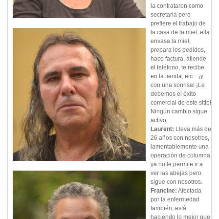
la contrataron como
secretaria pero
prefiere el trabajo de
la casa de la miel, ella
envasa la miel,
prepara los pedidos,
hace factura, atiende
el teléfono, te recibe
en la tienda, etc... ¡y
con una sonrisa! ¡Le
debemos el éxito
comercial de este sitio!
Ningún cambio sigue
activo...
Laurent:
Lleva más de
26 años con nosotros,
lamentablemente una
operación de columna
ya no le permite ir a
ver las abejas pero
sigue con nosotros.
Francine:
Afectada
por la enfermedad
también, está
haciendo lo mejor que