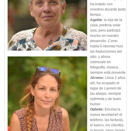
ha estado con
nosotros durante tanto
tiempo...
Agathe
: la hija de la
casa, prefería volar
sola, pero participó
mucho en nuestro
desarrollo. Como
habla 6 idiomas hizo
las traducciones del
sitio. y ahora
sobresale en
fotografía, música...
siempre está presente.
Jérome:
Lleva 2 años
allí, ha ocupado el
lugar de Laurent de
las abejas, siempre
optimista y de buen
humor.
Ophelie:
Encima la
nueva secretaria!! el
teléfono, las facturas,
el banco, los clientes,
la tienda, pega rápido