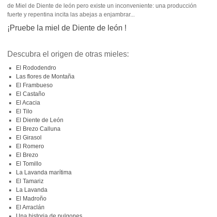
de Miel de Diente de león pero existe un inconveniente: una producción
fuerte y repentina incita las abejas a enjambrar...
¡Pruebe la miel de Diente de león !
Descubra el origen de otras mieles:
El Rododendro
Las flores de Montaña
El Frambueso
El Castaño
El Acacia
El Tilo
El Diente de León
El Brezo Calluna
El Girasol
El Romero
El Brezo
El Tomillo
La Lavanda marítima
El Tamariz
La Lavanda
El Madroño
El Arraclán
Una historia de pulgones...