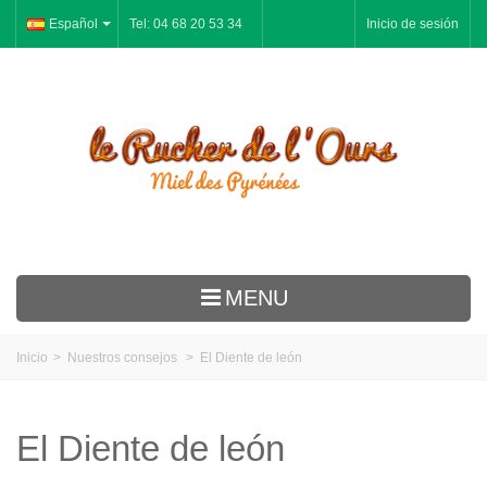
Español
Tel: 04 68 20 53 34
Inicio de sesión
MENU
Le Rucher
Inicio
>
Nuestros consejos
>
El Diente de león
Miel
Pan-de Especias
El Diente de león
Jalea Real Polen Propóleos