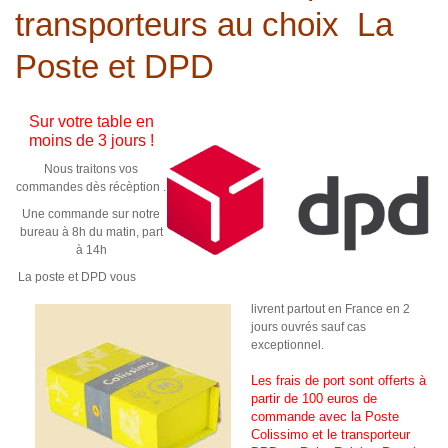
transporteurs au choix La
Douceurs et Coffrets Cadeaux
Poste et DPD
Miel et Apiculture
Recettes
Sur votre table en
moins de 3 jours !
Nous traitons vos
commandes dès récèption .
Une commande sur notre
bureau à 8h du matin, part
à 14h
La poste et DPD vous
livrent partout en France en 2
jours ouvrés sauf cas
exceptionnel.
Les frais de port sont offerts à
partir de 100 euros de
commande
avec la Poste
Colissimo et le transporteur