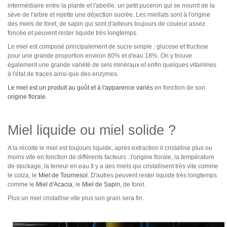
intermédiaire entre la plante et l'abeille: un petit puceron qui se nourrit de la
sève de l'arbre et rejette une déjection sucrée. Les miellats sont à l'origine
des miels de foret, de sapin qui sont d'ailleurs toujours de couleur assez
foncée et peuvent rester liquide très longtemps.
Le miel est composé principalement de sucre simple : glucose et fructose
pour une grande proportion environ 80% et d'eau 18%. On y trouve
également une grande variété de sels minéraux et enfin quelques vitamines
à l'état de traces ainsi que des enzymes.
Le miel est un produit au goût et à l'apparence variés
en fonction de son
origine florale
.
Miel liquide ou miel solide ?
A la récolte le miel est toujours liquide, après extraction il cristallise plus ou
moins vite en fonction de différents facteurs : l'origine florale, la température
de stockage, la teneur en eau Il y a des miels qui cristallisent très vite comme
le colza, le
Miel de Tournesol
. D'autres peuvent rester liquide très longtemps
comme le
Miel d'Acacia
, le
Miel de Sapin
, de foret.
Plus un miel cristallise vite plus son grain sera fin.