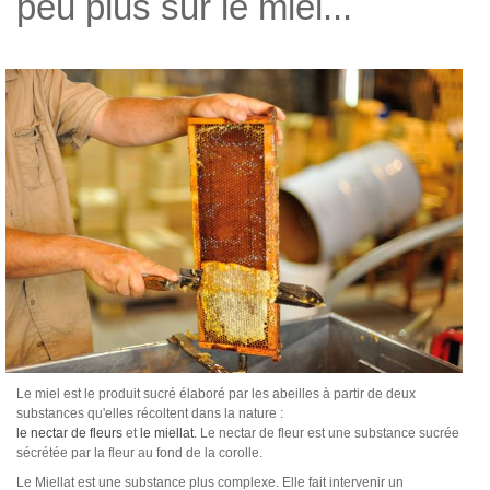
peu plus sur le miel...
Douceurs et Coffrets Cadeaux
Miel et Apiculture
Recettes
Le miel est le produit sucré élaboré par les abeilles à partir de deux
substances qu'elles récoltent dans la nature :
le nectar de fleurs
et
le miellat
. Le nectar de fleur est une substance sucrée
sécrétée par la fleur au fond de la corolle.
Le Miellat est une substance plus complexe. Elle fait intervenir un