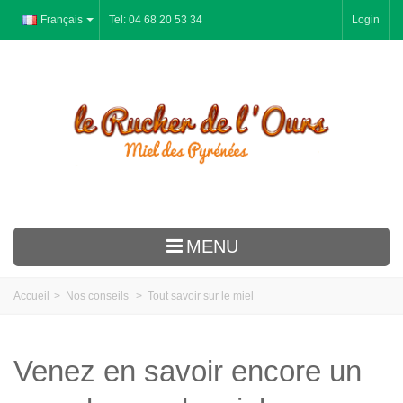
Français
Tel: 04 68 20 53 34
Login
MENU
Le Rucher
Accueil
>
Nos conseils
>
Tout savoir sur le miel
Miel
Pain d'épices
Venez en savoir encore un
Gelée Royale Pollen Propolis