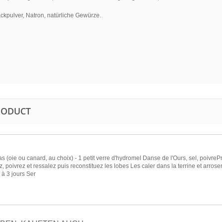
kpulver, Natron, natürliche Gewürze.
PRODUCT
as (oie ou canard, au choix) - 1 petit verre d'hydromel Danse de l'Ours, sel, poivreP
, poivrez et ressalez puis reconstituez les lobes Les caler dans la terrine et arroser
 à 3 jours Ser