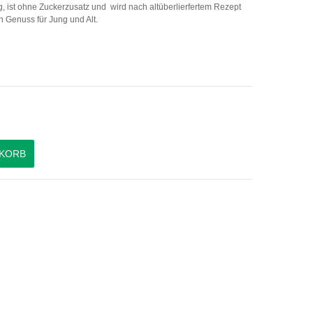
 ist ohne Zuckerzusatz und wird nach altüberlierfertem Rezept
in Genuss für Jung und Alt.
NKORB