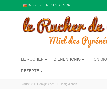
Deutsch
Tel: 04 68 20 53 34
LE RUCHER
BIENENHONIG
HONIGK
REZEPTE
Startseite
>
Honigkuchen
>
Honigkuchen