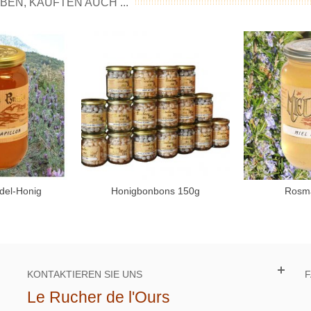
EN, KAUFTEN AUCH ...
del-Honig
Honigbonbons 150g
Rosma
Warenkorb
In den Warenkorb
In d
KONTAKTIEREN SIE UNS
Le Rucher de l'Ours