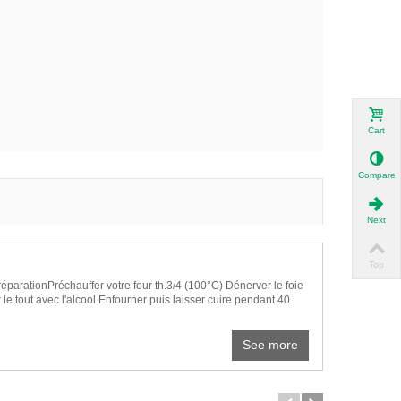
Cart
Compare
Next
Top
réparationPréchauffer votre four th.3/4 (100°C) Dénerver le foie
 le tout avec l'alcool Enfourner puis laisser cuire pendant 40
See more