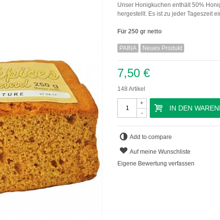
Unser Honigkuchen enthält 50% Honig,
hergestellt. Es ist zu jeder Tageszeit e
Für 250 gr netto
PAINA
Neues Produkt
7,50 €
148
Artikel
+
IN DEN WARE
-
Add to compare
Auf meine Wunschliste
Eigene Bewertung verfassen