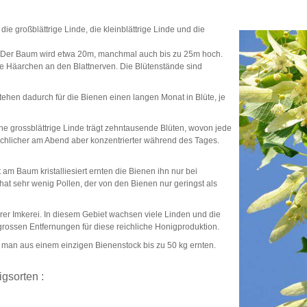
e großblättrige Linde, die kleinblättrige Linde und die
en. Der Baum wird etwa 20m, manchmal auch bis zu 25m hoch.
ote Häarchen an den Blattnerven. Die Blütenstände sind
ehen dadurch für die Bienen einen langen Monat in Blüte, je
he grossblättrige Linde trägt zehntausende Blüten, wovon jede
eichlicher am Abend aber konzentrierter während des Tages.
 am Baum kristalliesiert ernten die Bienen ihn nur bei
at sehr wenig Pollen, der von den Bienen nur geringst als
er Imkerei. In diesem Gebiet wachsen viele Linden und die
grossen Entfernungen für diese reichliche Honigproduktion.
man aus einem einzigen Bienenstock bis zu 50 kg ernten.
gsorten :