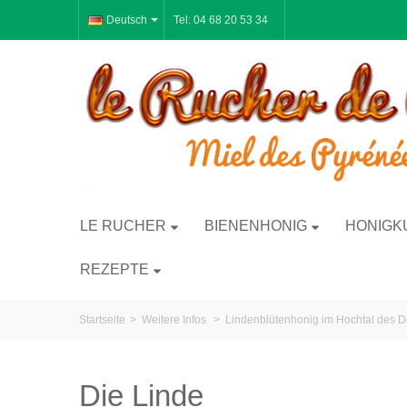
Deutsch
Tel: 04 68 20 53 34
LE RUCHER
BIENENHONIG
HONIGK
REZEPTE
Startseite
>
Weitere Infos
>
Lindenblütenhonig im Hochtal des D
Die Linde