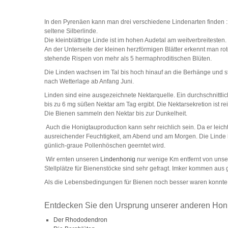
In den Pyrenäen kann man drei verschiedene Lindenarten finden : di
seltene Silberlinde.
Die kleinblättrige Linde ist im hohen Audetal am weitverbreitest
An der Unterseite der kleinen herzförmigen Blätter erkennt man r
stehende Rispen von mehr als 5 hermaphroditischen Blüten.
Die Linden wachsen im Tal bis hoch hinauf an die Berhänge und st
nach Wetterlage ab Anfang Juni.
Linden sind eine ausgezeichnete Nektarquelle. Ein durchschnittlic
bis zu 6 mg süßen Nektar am Tag ergibt. Die Nektarsekretion ist r
Die Bienen sammeln den Nektar bis zur Dunkelheit.
Auch die Honigtauproduction kann sehr reichlich sein. Da er leicht
ausreichender Feuchtigkeit, am Abend und am Morgen. Die Linde h
günlich-graue Pollenhöschen geerntet wird.
Wir ernten unseren
Lindenhonig
nur wenige Km entfernt von unser
Stellplätze für Bienenstöcke sind sehr gefragt. Imker kommen aus 
Als die Lebensbedingungen für Bienen noch besser waren konnte 
Entdecken Sie den Ursprung unserer anderen Honi
Der Rhododendron