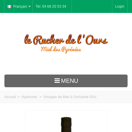
Français
Tel: 04 68 20 53 34
Login
MENU
Le Rucher
Accueil
>
Hydromel
>
Vinaigre de Miel à l'échalote 50cl
Miel
Pain d'épices
Gelée Royale Pollen Propolis