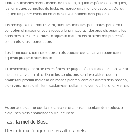
Entre els insectes recol · lectors de melada, alguna espècie de formigues,
les formigues vermelles de fusta, es mereix una menció especial. De fet
juguen un paper esencial en el desenvolupament dels pugons.
Els protegeixen durant l'hivern, duen les femelles ponedores per terra i
controlen el naixement dels joves a la primavera, i després els pujar a les
parts més altes dels arbres, d'aquesta manera els hi ofereixen protecció
contra els seus depredadors.
Les formigues crien i protegeixen els pugons que a canvi proporcionen
aquesta preciosa substància.
El desenvolupament de les colònies de pugons és molt aleatori i pot variar
molt d'un any a un altre. Quan les condicions són favorables, poden
proliferar i produir melassa en moltes plantes, com els arbres dels boscos,
esbarzers, roures, til · lers, castanyers, pollancres, verns, albers, salzes, etc
...
Es per aquesta raó que la melassa és una base important de producció
d'algunes mels anomenades Mel de Bosc.
Tasti la mel de Bosc
Descobreix l'origen de les altres mels :