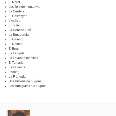
El Neret
Les flors de muntanya
La Gerdera
El Castanyer
L'Acàcia
El Til.ler
La Dent de Lleó
La Bruguerola
El Gira-sol
El Romaní
El Bruc
La Farigola
La Lavanda marítima
El Tamariu
La Lavanda
L'Arboç
La Fràngula
Una història de pugons...
Les formigues i els pugons