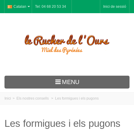
Catalan
Tel: 04 68 20 53 34
Inici de sessió
MENU
Le Rucher
Inici
>
Els nostres consells
>
Les formigues i els pugons
Mel
Pastís-de mel
Les formigues i els pugons
Gelea Reial Pol·len Pròpolis