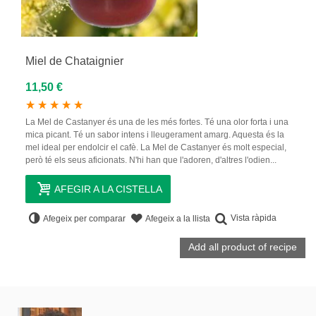
Miel de Chataignier
11,50 €
La Mel de Castanyer és una de les més fortes. Té una olor forta i una
mica picant. Té un sabor intens i lleugerament amarg. Aquesta és la
mel ideal per endolcir el cafè. La Mel de Castanyer és molt especial,
però té els seus aficionats. N'hi han que l'adoren, d'altres l'odien...
AFEGIR A LA CISTELLA
Vista ràpida
Afegeix per comparar
Afegeix a la llista
Add all product of recipe